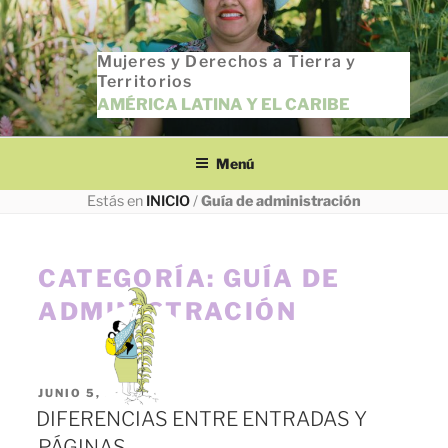
Saltar
al
Mujeres y Derechos a Tierra y
contenido
Territorios
AMÉRICA LATINA Y EL CARIBE
Menú
Estás en
INICIO
/
Guía de administración
CATEGORÍA:
GUÍA DE
ADMINISTRACIÓN
PUBLICADO
JUNIO 5, 2023
EL
DIFERENCIAS ENTRE ENTRADAS Y
PÁGINAS