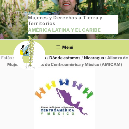
Saltar
al
Mujeres y Derechos a Tierra y
contenido
Territorios
AMÉRICA LATINA Y EL CARIBE
Menú
Estás en
INICIO
/
Todas
/
Dónde estamos
/
Nicaragua
/
Alianza de
Mujeres Indígenas de Centroamérica y México (AMICAM)