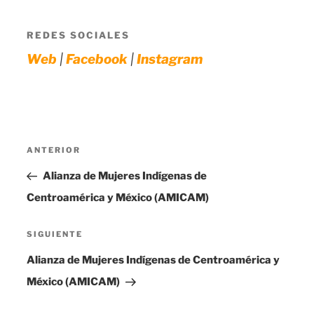
REDES SOCIALES
|
|
Web
Facebook
Instagram
Navegación
Entrada
ANTERIOR
de
anterior:
Alianza de Mujeres Indígenas de
entradas
Centroamérica y México (AMICAM)
Siguiente
SIGUIENTE
entrada
Alianza de Mujeres Indígenas de Centroamérica y
México (AMICAM)