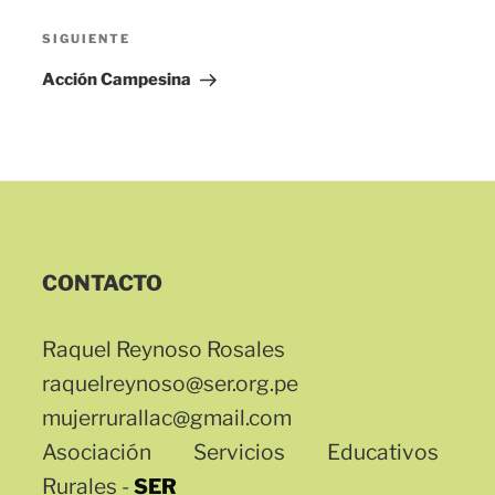
Siguiente
SIGUIENTE
entrada
Acción Campesina
CONTACTO
Raquel Reynoso Rosales
raquelreynoso@ser.org.pe
mujerrurallac@gmail.com
Asociación Servicios Educativos
Rurales -
SER