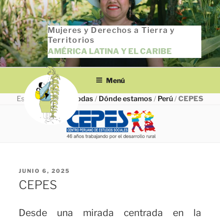
Saltar
al
Mujeres y Derechos a Tierra y
contenido
Territorios
AMÉRICA LATINA Y EL CARIBE
Menú
Estás en
INICIO
/
Todas
/
Dónde estamos
/
Perú
/
CEPES
PUBLICADO
JUNIO 6, 2025
EL
CEPES
Desde una mirada centrada en la