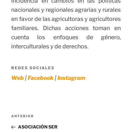
incidencia en cambios en las políticas
nacionales y regionales agrarias y rurales
en favor de las agricultoras y agricultores
familiares. Dichas acciones toman en
cuenta los enfoques de género,
interculturales y de derechos.
REDES SOCIALES
|
|
Web
Facebook
Instagram
Navegación
Entrada
ANTERIOR
de
anterior:
ASOCIACIÓN SER
entradas