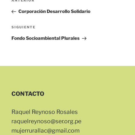
Entrada
ANTERIOR
de
anterior:
Corporación Desarrollo Solidario
entradas
Siguiente
SIGUIENTE
entrada
Fondo Socioambiental Plurales
CONTACTO
Raquel Reynoso Rosales
raquelreynoso@ser.org.pe
mujerrurallac@gmail.com