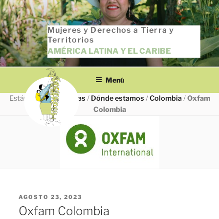
Saltar
al
Mujeres y Derechos a Tierra y
contenido
Territorios
AMÉRICA LATINA Y EL CARIBE
Menú
Estás en
INICIO
/
Todas
/
Dónde estamos
/
Colombia
/
Oxfam
Colombia
PUBLICADO
AGOSTO 23, 2023
EL
Oxfam Colombia