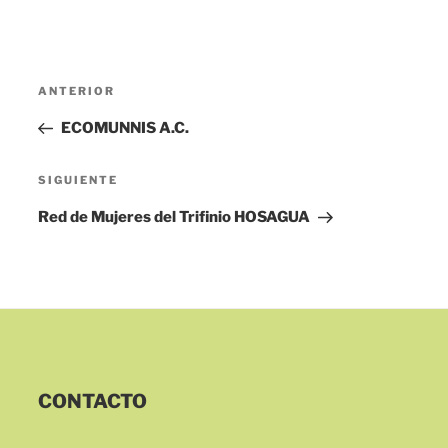
Navegación
Entrada
ANTERIOR
de
anterior:
ECOMUNNIS A.C.
entradas
Siguiente
SIGUIENTE
entrada
Red de Mujeres del Trifinio HOSAGUA
CONTACTO