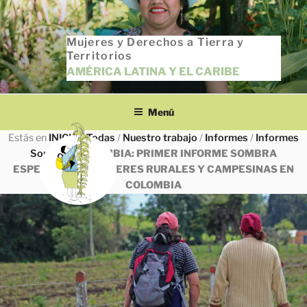
Saltar
al
Mujeres y Derechos a Tierra y
contenido
Territorios
AMÉRICA LATINA Y EL CARIBE
Menú
Estás en
INICIO
/
Todas
/
Nuestro trabajo
/
Informes
/
Informes
Sombra
/
COLOMBIA: PRIMER INFORME SOMBRA
ESPECÍFICO DE MUJERES RURALES Y CAMPESINAS EN
COLOMBIA