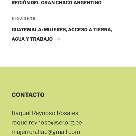
REGIÓN DEL GRAN CHACO ARGENTINO
Siguiente
SIGUIENTE
entrada
GUATEMALA: MUJERES, ACCESO A TIERRA,
AGUA Y TRABAJO
CONTACTO
Raquel Reynoso Rosales
raquelreynoso@ser.org.pe
mujerrurallac@gmail.com