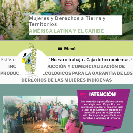
Saltar
al
Mujeres y Derechos a Tierra y
contenido
Territorios
AMÉRICA LATINA Y EL CARIBE
Menú
Estás en
INICIO
/
Todas
/
Nuestro trabajo
/
Caja de herramientas
/
INCIDENCIA PRODUCCIÓN Y COMERCIALIZACIÓN DE
PRODUCTOS AGROECOLÓGICOS PARA LA GARANTÍA DE LOS
DERECHOS DE LAS MUJERES INDÍGENAS