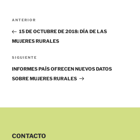
Navegación
Entrada
ANTERIOR
de
anterior:
15 DE OCTUBRE DE 2018: DÍA DE LAS
entradas
MUJERES RURALES
Siguiente
SIGUIENTE
entrada
INFORMES PAÍS OFRECEN NUEVOS DATOS
SOBRE MUJERES RURALES
CONTACTO