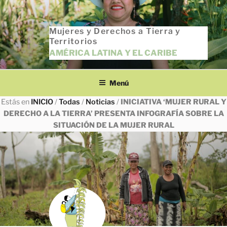
Saltar
al
Mujeres y Derechos a Tierra y
contenido
Territorios
AMÉRICA LATINA Y EL CARIBE
Menú
Estás en
INICIO
/
Todas
/
Noticias
/
INICIATIVA ‘MUJER RURAL Y
DERECHO A LA TIERRA’ PRESENTA INFOGRAFÍA SOBRE LA
SITUACIÓN DE LA MUJER RURAL