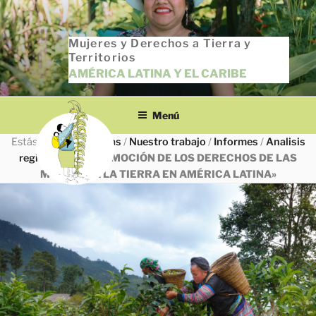
Saltar
al
Mujeres y Derechos a Tierra y
contenido
Territorios
AMÉRICA LATINA Y EL CARIBE
Menú
Estás en
INICIO
/
Todas
/
Nuestro trabajo
/
Informes
/
Analisis
regional
/
«LA PROMOCIÓN DE LOS DERECHOS DE LAS
MUJERES A LA TIERRA EN AMÉRICA LATINA»