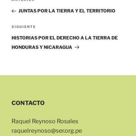
Entrada
de
anterior:
JUNTAS POR LA TIERRA Y EL TERRITORIO
entradas
Siguiente
SIGUIENTE
entrada
HISTORIAS POR EL DERECHO A LA TIERRA DE
HONDURAS Y NICARAGUA
CONTACTO
Raquel Reynoso Rosales
raquelreynoso@ser.org.pe