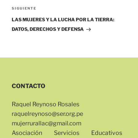
Siguiente
SIGUIENTE
entrada
LAS MUJERES Y LA LUCHA POR LA TIERRA:
DATOS, DERECHOS Y DEFENSA
CONTACTO
Raquel Reynoso Rosales
raquelreynoso@ser.org.pe
mujerrurallac@gmail.com
Asociación Servicios Educativos