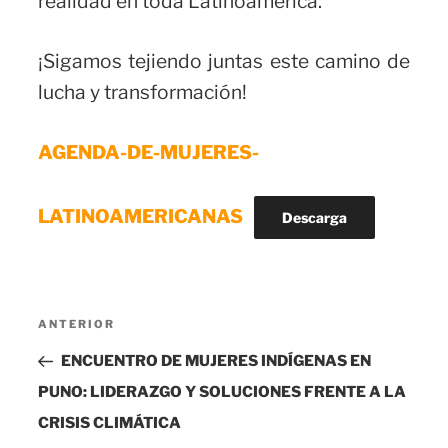
realidad en toda Latinoamérica.
¡Sigamos tejiendo juntas este camino de
lucha y transformación!
AGENDA-DE-MUJERES-
LATINOAMERICANAS
Descarga
Navegación
Entrada
ANTERIOR
de
anterior:
ENCUENTRO DE MUJERES INDÍGENAS EN
entradas
PUNO: LIDERAZGO Y SOLUCIONES FRENTE A LA
CRISIS CLIMÁTICA