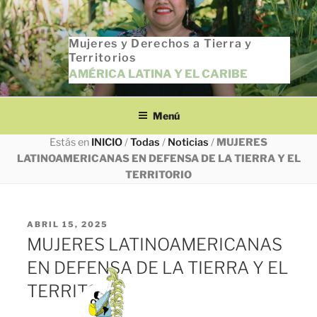
Saltar
al
Mujeres y Derechos a Tierra y
contenido
Territorios
AMÉRICA LATINA Y EL CARIBE
Menú
Estás en
INICIO
/
Todas
/
Noticias
/
MUJERES
LATINOAMERICANAS EN DEFENSA DE LA TIERRA Y EL
TERRITORIO
PUBLICADO
ABRIL 15, 2025
EL
MUJERES LATINOAMERICANAS
EN DEFENSA DE LA TIERRA Y EL
TERRITORIO