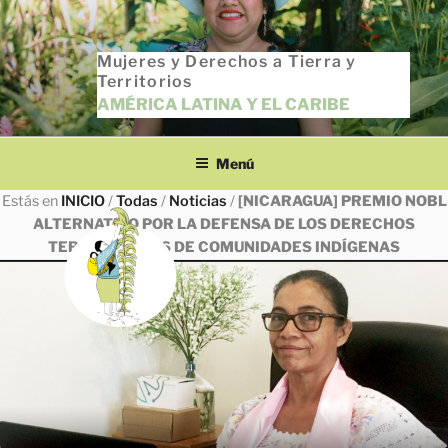
Saltar
al
Mujeres y Derechos a Tierra y
contenido
Territorios
AMÉRICA LATINA Y EL CARIBE
Menú
Estás en
INICIO
/
Todas
/
Noticias
/
[NICARAGUA] PREMIO NOBL
ALTERNATIVO POR LA DEFENSA DE LOS DERECHOS
TERRITORIALES DE COMUNIDADES INDÍGENAS