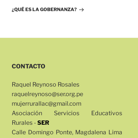
entrada
¿QUÉ ES LA GOBERNANZA?
CONTACTO
Raquel Reynoso Rosales
raquelreynoso@ser.org.pe
mujerrurallac@gmail.com
Asociación Servicios Educativos
Rurales -
SER
Calle Domingo Ponte, Magdalena Lima