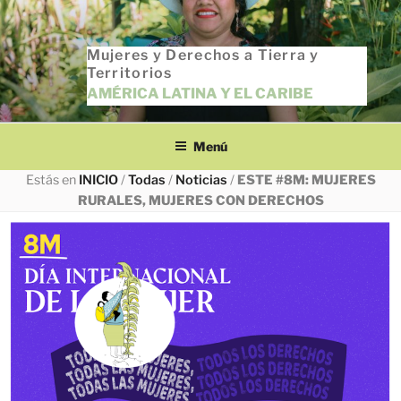
Saltar
al
Mujeres y Derechos a Tierra y
contenido
Territorios
AMÉRICA LATINA Y EL CARIBE
Menú
Estás en
INICIO
/
Todas
/
Noticias
/
ESTE #8M: MUJERES
RURALES, MUJERES CON DERECHOS