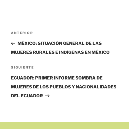
Navegación
Entrada
ANTERIOR
de
anterior:
MÉXICO: SITUACIÓN GENERAL DE LAS
entradas
MUJERES RURALES E INDÍGENAS EN MÉXICO
Siguiente
SIGUIENTE
entrada
ECUADOR: PRIMER INFORME SOMBRA DE
MUJERES DE LOS PUEBLOS Y NACIONALIDADES
DEL ECUADOR