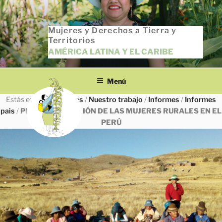
Saltar
al
Mujeres y Derechos a Tierra y
contenido
Territorios
AMÉRICA LATINA Y EL CARIBE
Menú
Estás en
INICIO
/
Todas
/
Nuestro trabajo
/
Informes
/
Informes
pais
/
PERÚ: LA SITUACIÓN DE LAS MUJERES RURALES EN EL
PERÚ